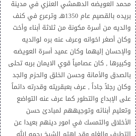
محمد العويضه الدهمشي العنزي في مدينة
بريده بالقصيم عام 1350هـ وترعرع في كنف
والديه من أسرة مكونة من ثلاثة أبناء وأخت
وكان أصغر اخوانه وعرف عنه بره لوالديه
والإحسان إليهما وكان عميد أسرة العويضه
وكبيرها , كان عصامياً قوي الايمان بربه تحلى
بالصدق والأمانة وحسن الخلق والحزم والجد
وكان رجلاً جاداً , عرف بعبقريته وقدرته دائماً
على الإبداع والتطور كما عرف عنه التواضع
وتعليم أبنائه وتوجيههم لمبادئ حسن
الأخلاق والتمسك في امور دينهم بعيدا عن
التطرف والغلو وقد اهتم الشيخ رحمه الله