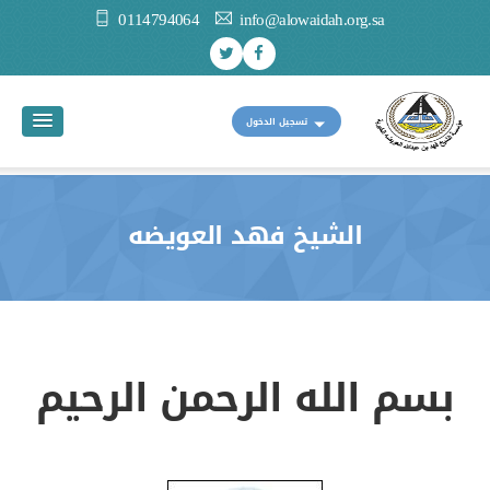
0114794064
info@alowaidah.org.sa
تسجيل الدخول
الشيخ فهد العويضه
بسم الله الرحمن الرحيم